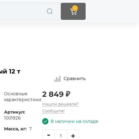
0
й 12 т
Сравнить
2 849 ₽
Основные
характеристики:
Нашли дешевле?
Артикул:
Сообщите!
1001926
В наличии на складе
Масса, кг:
7
-
+