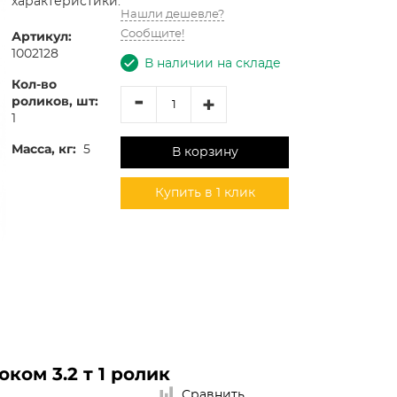
характеристики:
Нашли дешевле?
Артикул:
Сообщите!
1002128
В наличии на складе
Кол-во
-
+
роликов, шт:
1
Масса, кг:
5
В корзину
Купить в 1 клик
ом 3.2 т 1 ролик
Сравнить