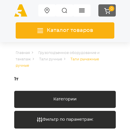
0
Каталог товаров
Главная
Грузоподъемное оборудование и
такелаж
Тали ручные
Тали рычажные
ручные
1т
Категории
Фильтр по параметрам: