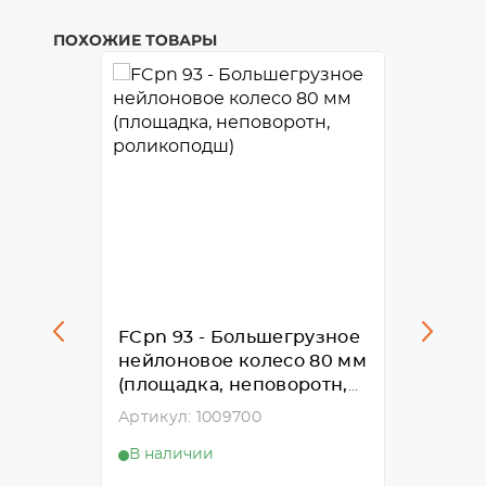
ПОХОЖИЕ ТОВАРЫ
FCpn 93 - Большегрузное
SCpn 
нейлоновое колесо 80 мм
нейло
125
(площадка, неповоротн,
(площа
ротн,
роликоподш)
ролик
Артикул: 1009700
Артику
н.
В наличии
В нал