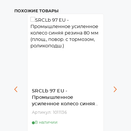
ПОХОЖИЕ ТОВАРЫ
SRCLb 97 EU -
SRCL 
Промышленное
усиле
усиленное колесо синяя
резина
резина
резина 80 мм (площ.,
Артикул: 1011136
Артикул
повор. с тормозом,
В наличии
В нал
роликоподш.)