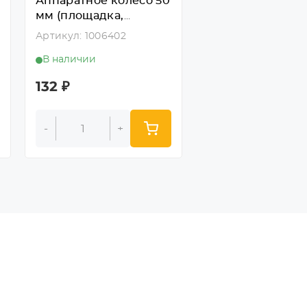
Аппаратное колесо 50
колесо 50 мм
мм (площадка,
(площадка,
поворотн., тормоз,
неповоротн., по
Артикул: 1006402
Артикул: 1006400
подш. скольж.)
скольж.)
В наличии
В наличии
132
₽
51
₽
-
+
-
+