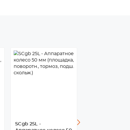
SCgb 25L -
FCg 25L - Аппар