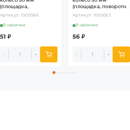
колесо 50 мм
колесо 50 мм
(площадка,
(площадка, поворотн.,
неповоротн., подш.
подш. скольж.)
Артикул: 1000066
Артикул: 1000063
скольж.)
В наличии
В наличии
51
₽
56
₽
-
+
-
+