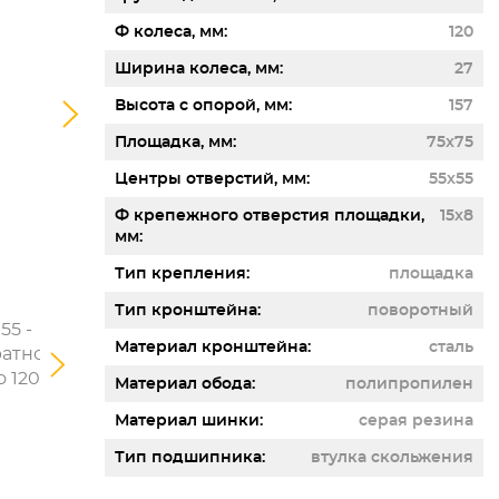
Ф колеса, мм
120
Ширина колеса, мм
27
Высота с опорой, мм
157
Площадка, мм
75x75
Центры отверстий, мм
55x55
Ф крепежного отверстия площадки,
15x8
мм
Тип крепления
площадка
Тип кронштейна
поворотный
Материал кронштейна
сталь
Материал обода
полипропилен
Материал шинки
серая резина
Тип подшипника
втулка скольжения