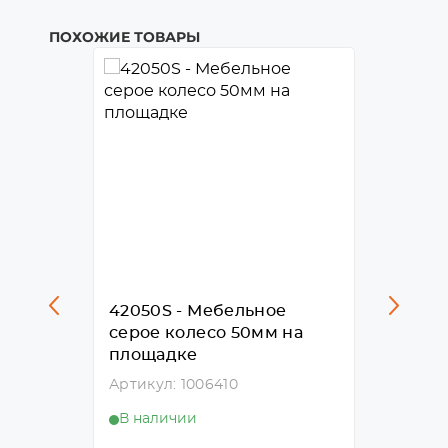
ПОХОЖИЕ ТОВАРЫ
е
42050S - Мебельное
41025
серое колесо 50мм на
красно
площадке
площа
Артикул: 1006410
Артику
В наличии
В нал