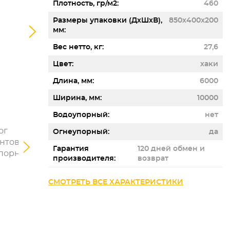
Плотность, гр/м2
460
Размеры упаковки (ДхШхВ),
850x400x200
мм
Вес нетто, кг
27,6
Цвет
хаки
Длина, мм
6000
Ширина, мм
10000
Водоупорный
нет
Огнеупорный
да
Гарантия
120 дней обмен и
производителя
возврат
СМОТРЕТЬ ВСЕ ХАРАКТЕРИСТИКИ