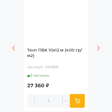
00 гр/
Тент ПВХ 10х12 м (400 гр/
Тент П
м2)
м2)
Артикул: 1010818
Артикул
В наличии
В нал
27 360
₽
19 15
-
+
-