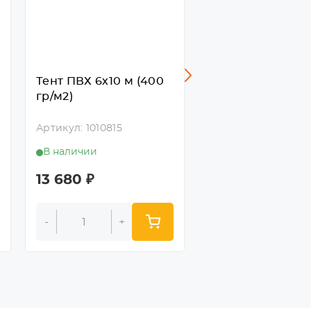
Тент ПВХ 6х10 м (400
Тент ПВХ 6х8 м 
гр/м2)
гр/м2)
Артикул: 1010815
Артикул: 1010814
В наличии
В наличии
13 680
₽
10 944
₽
-
+
-
+