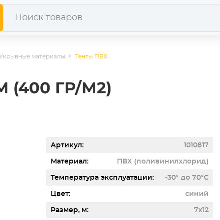
Укрывные материалы
Тенты ПВХ
М (400 ГР/М2)
Артикул
1010817
Материал
ПВХ (поливинилхлорид)
Температура эксплуатации
-30° до 70°С
Цвет
синий
Размер, м
7х12