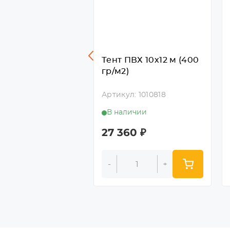
ПВХ 10х12 м (300
Тент ПВХ 10х12 м (400
)
гр/м2)
л: 1010809
Артикул: 1010818
личии
В наличии
00
₽
27 360
₽
+
-
+