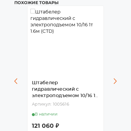
ПОХОЖИЕ ТОВАРЫ
Штабелер
Штабе
гидравлический с
гидра
5/35
электроподъемом 10/16 1т
элект
1.6м (CTD)
2м (CT
Артикул: 1005616
Артикул
В наличии
В нал
121 060
₽
138 3