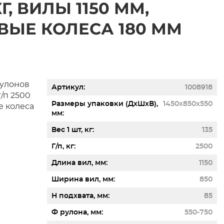
КГ, ВИЛЫ 1150 ММ,
ЫЕ КОЛЕСА 180 ММ
Артикул
1008918
Размеры упаковки (ДхШхВ),
1450x850x550
мм
Вес 1 шт, кг
135
Г/п, кг
2500
Длина вил, мм
1150
Ширина вил, мм
850
Н подхвата, мм
85
Ф рулона, мм
550-750