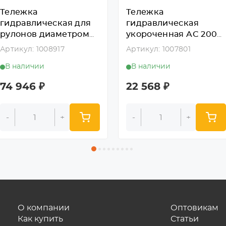
Тележка
Тележка
гидравлическая для
гидравлическая
рулонов диаметром
укороченная AC 2008,
700-1200 мм, ZT 1000,
г/п 2000 кг, вилы
Артикул: 1008917
Артикул: 1007801
г/п 1000 кг, вилы 1150
800x550мм,
В наличии
В наличии
мм, полиуретановые
полиуретановые
колеса 200 мм
колеса 180мм
74 946
₽
22 568
₽
-
+
-
+
О компании
Оптовикам
Как купить
Статьи