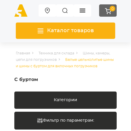
0
Каталог товаров
Главная
Техника для склада
Шины, камеры,
цепи для погрузчиков
Белые цельнолитые шины
и шины с буртом для вилочных погрузчиков
С буртом
Категории
Фильтр по параметрам: