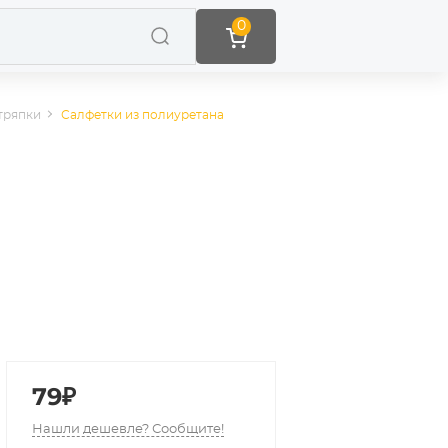
0
тряпки
Салфетки из полиуретана
79₽
Нашли дешевле? Сообщите!