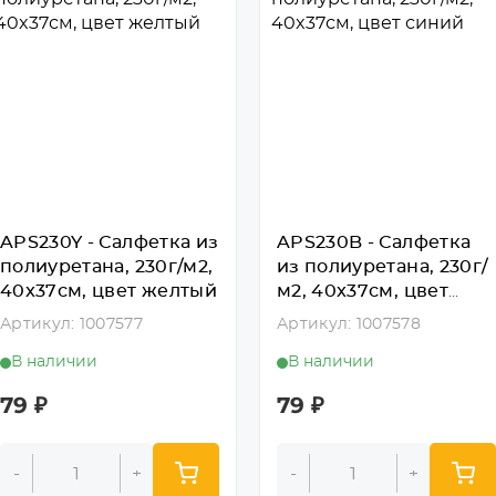
APS230Y - Салфетка из
APS230B - Салфетка
полиуретана, 230г/м2,
из полиуретана, 230г/
40x37см, цвет желтый
м2, 40x37см, цвет
синий
Артикул: 1007577
Артикул: 1007578
В наличии
В наличии
79
₽
79
₽
-
+
-
+