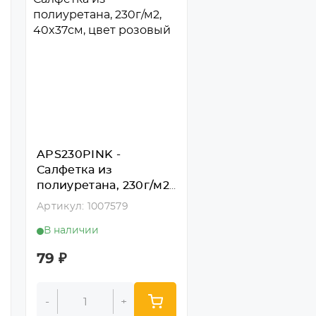
APS230PINK -
Салфетка из
полиуретана, 230г/м2,
40x37см, цвет
Артикул: 1007579
розовый
В наличии
79
₽
-
+