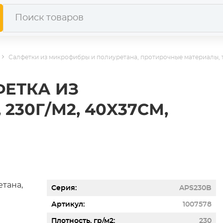
Салфетки из микрофибры и полиуретана, протирочные материалы, 
ФЕТКА ИЗ
230Г/М2, 40X37СМ,
Серия
APS230B
Артикул
1007578
Плотность, гр/м2
230