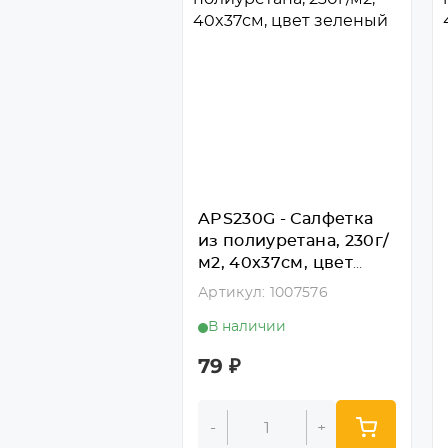
APS230G - Салфетка
из полиуретана, 230г/
м2, 40x37см, цвет
зеленый
Артикул: 1007576
В наличии
79
₽
-
+