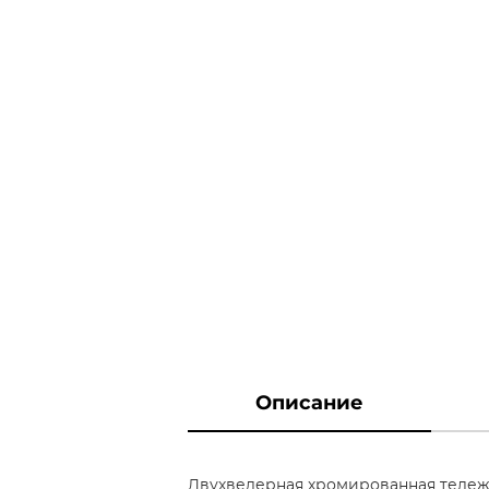
Описание
Двухведерная хромированная тележк