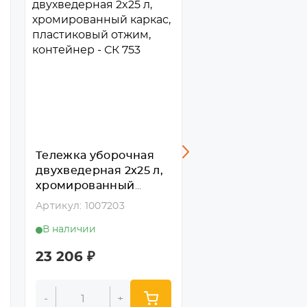
Тележка уборочная
Тележка убороч
двухведерная 2x25 л,
двухведерная 2x
хромированный
металлический
каркас, пластиковый
крашеный карка
Артикул: 1007203
Артикул: 1007201
отжим, контейнер -
пластиковый от
В наличии
В наличии
СК 753
контейнер - СК 
23 206
₽
22 731
₽
-
+
-
+