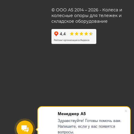
© ООО А5 2014 – 2026 - Колеса и
колесные опоры для тележек и
складское оборудование
Менеджер А5
ОГРН 1145476129700
Здравствуйте! Готовы помочь вам.
ИНН 5405503636
Напишите, если у вас появятся
Согласие на обработку
вопросы.