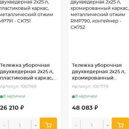
Тележка уборочная
Тележка уборочная
двухведерная 2х25 л,
двухведерная 2х25 л,
пластиковый каркас,
хромированный
металлический
каркас,
Артикул: 1007165
Артикул: 1007179
отжим MP791 - CK751
металлический
В наличии
В наличии
отжим RMP790,
контейнер - CK752
26 210
₽
48 083
₽
-
+
-
+