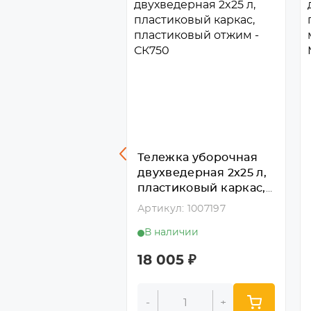
ка уборочная
Тележка уборочная
едерная 2х18 л,
двухведерная 2x25 л,
ированный
пластиковый каркас,
с, пластиковый
пластиковый отжим -
л: 1007172
Артикул: 1007197
м MPP793,
СК750
личии
В наличии
йнер - CK757
10
₽
18 005
₽
+
-
+