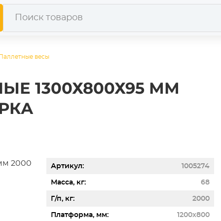
Паллетные весы
ЫЕ 1300Х800Х95 ММ
ЕРКА
Артикул
1005274
Масса, кг
68
Г/п, кг
2000
Платформа, мм
1200x800