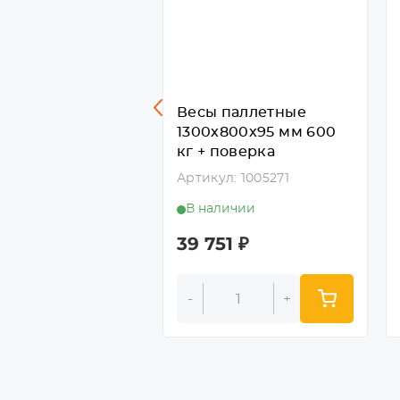
паллетные
Весы паллетные
800х150 мм 5000
1300х800х95 мм 600
поверка
кг + поверка
л: 1005276
Артикул: 1005271
личии
В наличии
85
₽
39 751
₽
+
-
+