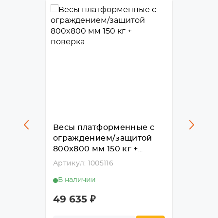
ые с
Весы платформенные с
Весы 
той
ограждением/защитой
ВРЕЗН
+
800x800 мм 150 кг +
кг + п
поверка
Артикул: 1005116
Артику
В наличии
В нал
49 635
₽
47 85