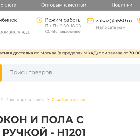
 оплата
Оптовым клиентам
Новинки
ябинск
Режим работы
zakaz@a550.ru
Пн-Пт: 9:00-18:00
Написать нам
Сб-Вс: выходные
омайская, д.
атная доставка
по Москве (в пределах МКАД) при заказе от
70 0
Инвентарь для окон
Скребки и лезвия
ОКОН И ПОЛА С
УЧКОЙ - Н1201