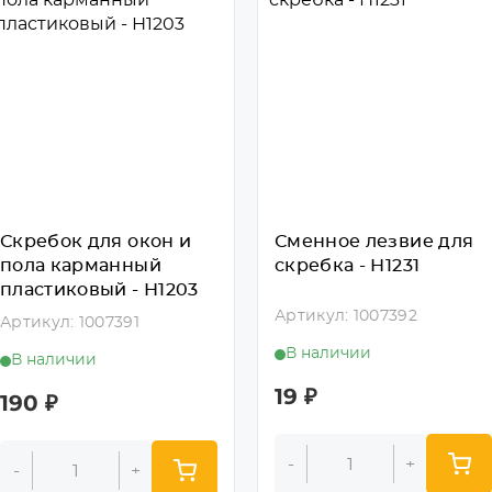
Скребок для окон и
Сменное лезвие для
пола карманный
скребка - Н1231
пластиковый - Н1203
Артикул: 1007392
Артикул: 1007391
В наличии
В наличии
19
₽
190
₽
-
+
-
+