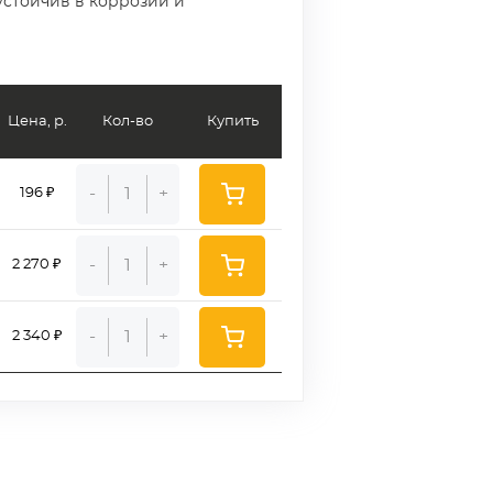
устойчив в коррозии и
Цена, р.
Кол-во
Купить
-
+
196 ₽
-
+
2 270 ₽
-
+
2 340 ₽