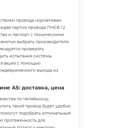
тствием провода нормативам
ждая партия провода ПНСВ 1.2
тва и паспорт с техническими
рамотно выбрать производителя
мендуется проверять
дить испытания системы
тизация с помощью
реждевременного выхода из
ине А5: доставка, цена
чества по Челябинску,
упить такой провод будет удобно
 помогут подобрать оптимальный
ю протяженность для
альный подход к каждому