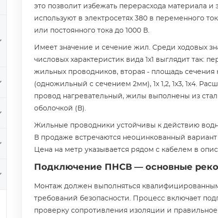
это позволит избежать перерасхода материала и 
используют в электросетях 380 в переменного ток
или постоянного тока до 1000 В.
Имеет значение и сечение жил. Среди ходовых знач
числовых характеристик вида 1х1 выглядит так: пе
жильных проводников, вторая - площадь сечения 
(одножильный с сечением 2мм), 1х 1,2, 1х3, 1х4. Р
провод нагревательный, жилы выполнены из стал
оболочкой (В).
Жильные проводники устойчивы к действию водн
В продаже встречаются неоцинкованный вариант
Цена на метр указывается рядом с кабелем в опис
Подключение ПНСВ — основные рек
Монтаж должен выполняться квалифицированным
требований безопасности. Процесс включает под
проверку сопротивления изоляции и правильное