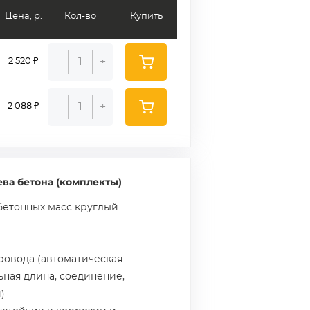
Цена, р.
Кол-во
Купить
-
+
2 520 ₽
-
+
2 088 ₽
ва бетона (комплекты)
бетонных масс круглый
провода (автоматическая
льная длина, соединение,
)