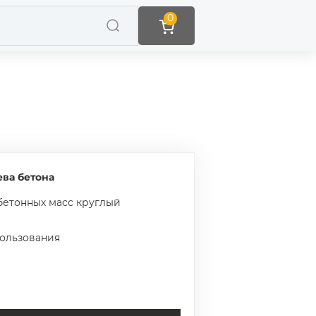
0
ва бетона
бетонных масс круглый
пользования