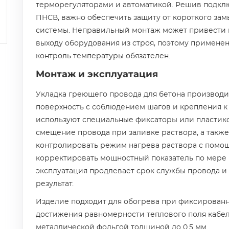
терморегуляторами и автоматикой. Решив подкл
ПНСВ, важно обеспечить защиту от короткого за
системы. Неправильный монтаж может привести 
выходу оборудования из строя, поэтому примене
контроль температуры обязателен.
Монтаж и эксплуатация
Укладка греющего провода для бетона производи
поверхность с соблюдением шагов и крепления к 
используют специальные фиксаторы или пластико
смещение провода при заливке раствора, а также
контролировать режим нагрева раствора с помо
корректировать мощностный показатель по мере 
эксплуатация продлевает срок службы провода и
результат.
Изделие подходит для обогрева при фиксированн
достижения равномерности теплового поля кабе
металлической фольгой толщиной до 0.5 мм.