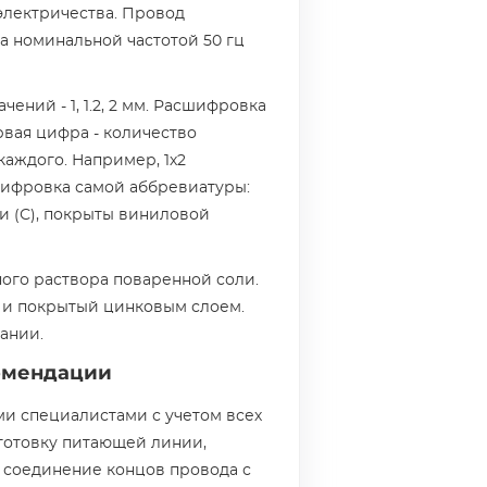
электричества. Провод
а номинальной частотой 50 гц
ений - 1, 1.2, 2 мм. Расшифровка
рвая цифра - количество
каждого. Например, 1х2
асшифровка самой аббревиатуры:
и (С), покрыты виниловой
ого раствора поваренной соли.
 и покрытый цинковым слоем.
ании.
омендации
и специалистами с учетом всех
готовку питающей линии,
 соединение концов провода с