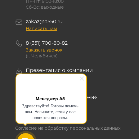
Пн-Пт: 9:00-18:00
Сб-Вс: выходные
zakaz@a550.ru
Написать нам
8 (351) 700-80-82
Заказать звонок
(г. Челябинск)
Презентация о компании
Скачать
Менеджер А5
Здравствуйте! Готовы помочь
вам. Напишите, если у вас
ОГРН 1145476129700
появятся вопросы.
ИНН 5405503636
Согласие на обработку персональных данных