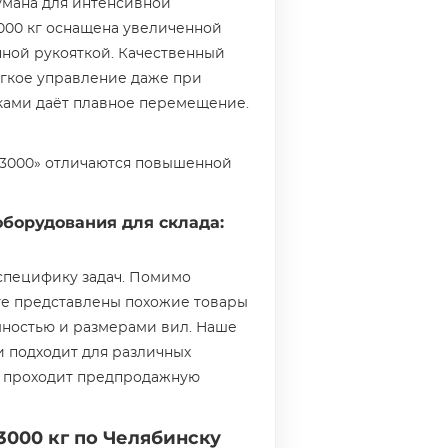
умана для интенсивной
3000 кг оснащена увеличенной
чной рукояткой. Качественный
ёгкое управление даже при
ками даёт плавное перемещение.
 3000» отличаются повышенной
борудования для склада:
специфику задач. Помимо
оге представлены похожие товары
мностью и размерами вил. Наше
и подходит для различных
в проходит предпродажную
3000 кг по Челябинску