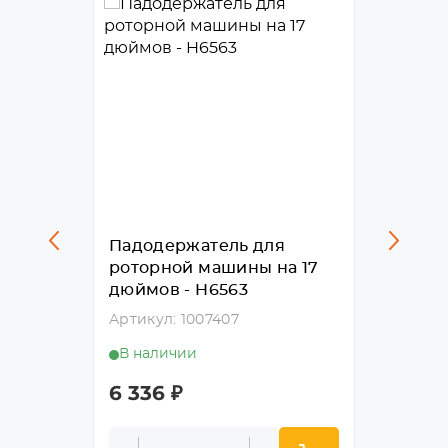
я
Падодержатель для
Падод
а 17
роторной машины на 17
ротор
дюймов - H6563
дюймо
Артикул: 1007407
Артику
В наличии
В нал
6 336
₽
6 336